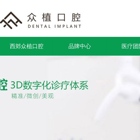
西郊众植口腔
品牌中心
医疗团